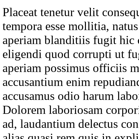
Placeat tenetur velit conse
tempora esse mollitia, nat
aperiam blanditiis fugit hic
eligendi quod corrupti ut f
aperiam possimus officiis m
accusantium enim repudiand
accusamus odio harum labore
Dolorem laboriosam corpori
ad, laudantium delectus con
alias quasi rem quis in expl